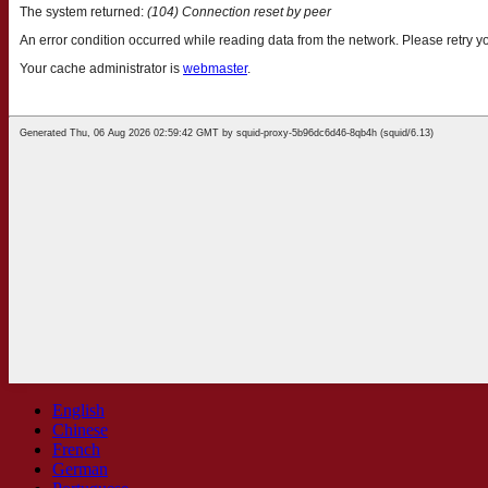
English
Chinese
French
German