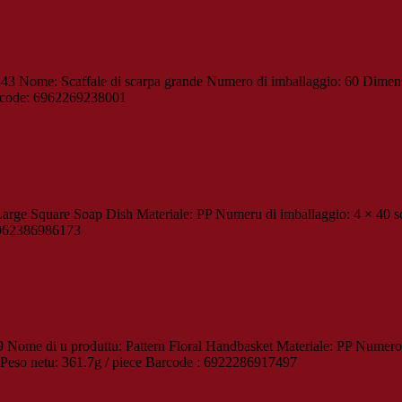
43 Nome: Scaffale di scarpa grande Numero di imballaggio: 60 Dimens
Barcode: 6962269238001
rge Square Soap Dish Materiale: PP Numeru di imballaggio: 4 × 40 s
 6962386986173
 Nome di u produttu: Pattern Floral Handbasket Materiale: PP Numero d
 Peso netu: 361.7g / piece Barcode : 6922286917497