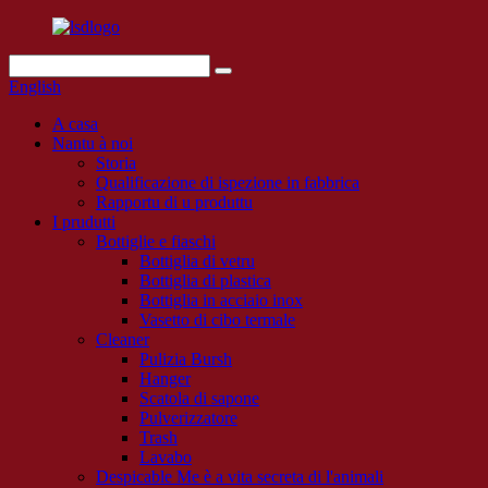
English
A casa
Nantu à noi
Storia
Qualificazione di ispezione in fabbrica
Rapportu di u produttu
I prudutti
Bottiglie e fiaschi
Bottiglia di vetru
Bottiglia di plastica
Bottiglia in acciaio inox
Vasetto di cibo termale
Cleaner
Pulizia Bursh
Hanger
Scatola di sapone
Pulverizzatore
Trash
Lavabo
Despicable Me è a vita secreta di l'animali