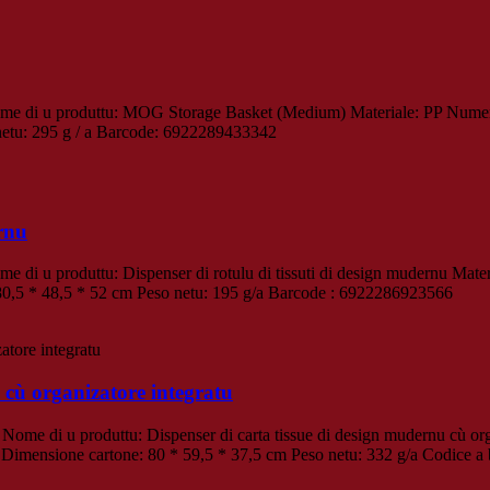
e di u produttu: MOG Storage Basket (Medium) Materiale: PP Numeru d
netu: 295 g / a Barcode: 6922289433342
ernu
di u produttu: Dispenser di rotulu di tissuti di design mudernu Mater
 80,5 * 48,5 * 52 cm Peso netu: 195 g/a Barcode : 6922286923566
 cù organizatore integratu
ome di u produttu: Dispenser di carta tissue di design mudernu cù org
m Dimensione cartone: 80 * 59,5 * 37,5 cm Peso netu: 332 g/a Codice 