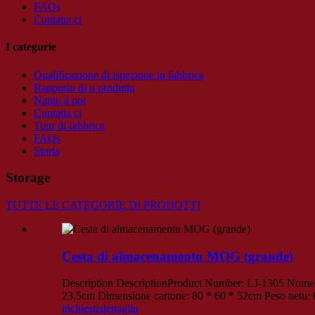
FAQs
Cuntatta ci
I categurie
Qualificazione di ispezione in fabbrica
Rapportu di u produttu
Nantu à noi
Cuntatta ci
Tour di fabbrica
FAQs
Storia
Storage
TUTTE LE CATEGORIE DI PRODOTTI
Cesta di almacenamentu MOG (grande)
Description DescriptionProduct Number: LJ-1305 Nome d
23.5cm Dimensione cartone: 80 * 60 * 52cm Peso netu:
inchiesta
dettagliu