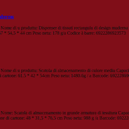
udernu
ome di u produttu: Dispenser di tissuti rectangulu di design mudernu 
 67 * 54,5 * 44 cm Peso netu: 178 g/a Codice à barre: 6922286923573
Nome di u produttu: Scatola di almacenamento di culore mediu Capacit
i cartone: 61.5 * 42 * 54cm Peso netu: 1480.6g / a Barcode: 6922286
Nome: Scatola di almacenamento in grande armatura di tessitura Capac
ne di cartone: 48 * 31,5 * 76,5 cm Peso netu: 988 g /a Barcode: 692