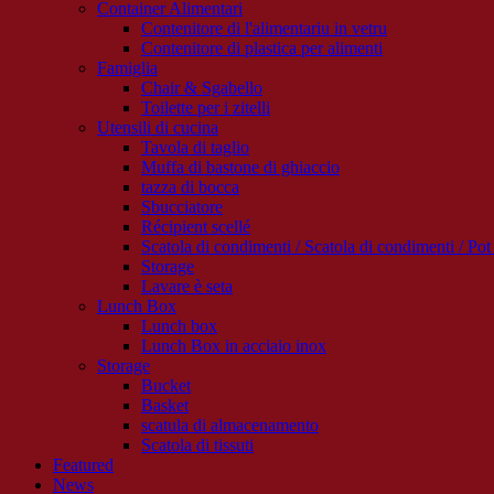
Container Alimentari
Contenitore di l'alimentariu in vetru
Contenitore di plastica per alimenti
Famiglia
Chair & Sgabello
Toilette per i zitelli
Utensili di cucina
Tavola di taglio
Muffa di bastone di ghiaccio
tazza di bocca
Sbucciatore
Récipient scellé
Scatola di condimenti / Scatola di condimenti / Pot 
Storage
Lavare è seta
Lunch Box
Lunch box
Lunch Box in acciaio inox
Storage
Bucket
Basket
scatula di almacenamento
Scatola di tissuti
Featured
News