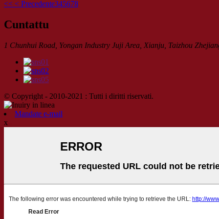
<<
< Precedente
3
4
5
6
7
8
Cuntattu
1 Chunhui Road, Yongan Industry Juji Area, Xianju, Taizhou Zhejian
© Copyright - 2010-2021 : Tutti i diritti riservati.
Mandate e-mail
x