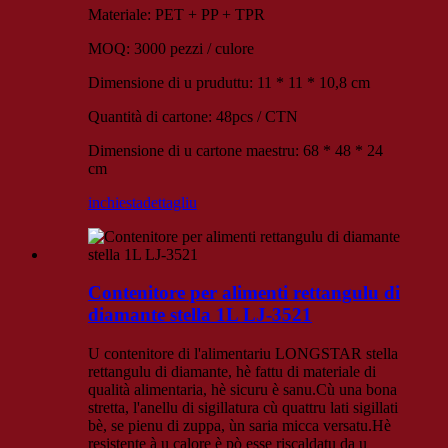
Materiale: PET + PP + TPR
MOQ: 3000 pezzi / culore
Dimensione di u pruduttu: 11 * 11 * 10,8 cm
Quantità di cartone: 48pcs / CTN
Dimensione di u cartone maestru: 68 * 48 * 24
cm
inchiesta
dettagliu
Contenitore per alimenti rettangulu di
diamante stella 1L LJ-3521
U contenitore di l'alimentariu LONGSTAR stella
rettangulu di diamante, hè fattu di materiale di
qualità alimentaria, hè sicuru è sanu.Cù una bona
stretta, l'anellu di sigillatura cù quattru lati sigillati
bè, se pienu di zuppa, ùn saria micca versatu.Hè
resistente à u calore è pò esse riscaldatu da u