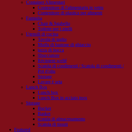
Container Alimentari
Contenitore di l'alimentariu in vetru
Contenitore di plastica per alimenti
Famiglia
Chair & Sgabello
Toilette per i zitelli
Utensili di cucina
Tavola di taglio
Muffa di bastone di ghiaccio
tazza di bocca
Sbucciatore
Récipient scellé
Scatola di condimenti / Scatola di condimenti /
Pot d'oliu
Storage
Lavare è seta
Lunch Box
Lunch box
Lunch Box in acciaio inox
Storage
Bucket
Basket
scatula di almacenamento
Scatola di tissuti
Featured