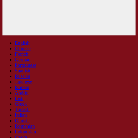
English
Chinese
French
German
Portuguese
Spanish
Russian
Japanese
Korean
Arabic
Irish
Greek
Turkish
Italian
Danish
Romanian
Indonesian
Czech