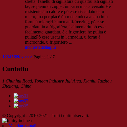
stretta, l'anellu di sigillatura cù quattru lati sigillati
bè, se pienu di zuppa, ùn saria micca versatu.Hè
resistente à u calore è pò esse riscaldatu da u
micru, ma per piacè ùn mette micca a tapa in u
fornu à micru;Hè ancu anti-freezing, pò esse
guardatu in a frigorifera, l'alimentariu pò esse
facilmente guardatu, è a frigorifera hè pulita è
pulita;Pò esse usatu in l'armadiu, u fornu à
microonde, u frigorifero ...
inchiesta
dettagliu
1
2
3
4
5
6
Next>
>>
Pagina 1 / 7
Cuntattu
1 Chunhui Road, Yongan Industry Juji Area, Xianju, Taizhou
Zhejiang, China
© Copyright - 2010-2021 : Tutti i diritti riservati.
Mandate e-mail