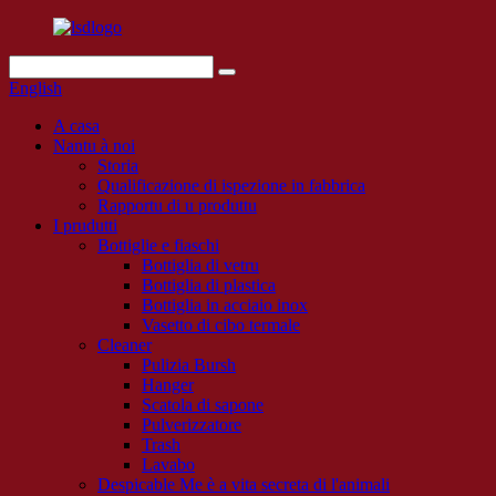
English
A casa
Nantu à noi
Storia
Qualificazione di ispezione in fabbrica
Rapportu di u produttu
I prudutti
Bottiglie e fiaschi
Bottiglia di vetru
Bottiglia di plastica
Bottiglia in acciaio inox
Vasetto di cibo termale
Cleaner
Pulizia Bursh
Hanger
Scatola di sapone
Pulverizzatore
Trash
Lavabo
Despicable Me è a vita secreta di l'animali