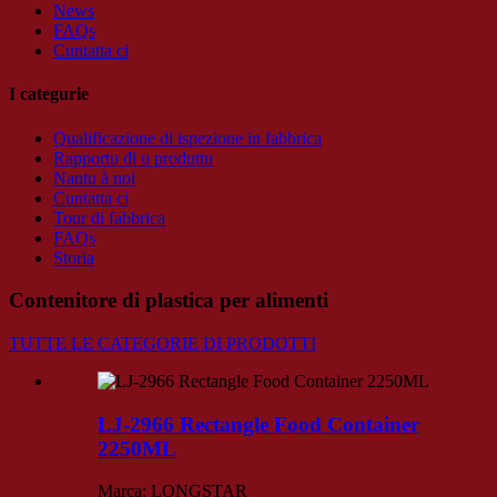
News
FAQs
Cuntatta ci
I categurie
Qualificazione di ispezione in fabbrica
Rapportu di u produttu
Nantu à noi
Cuntatta ci
Tour di fabbrica
FAQs
Storia
Contenitore di plastica per alimenti
TUTTE LE CATEGORIE DI PRODOTTI
LJ-2966 Rectangle Food Container
2250ML
Marca: LONGSTAR