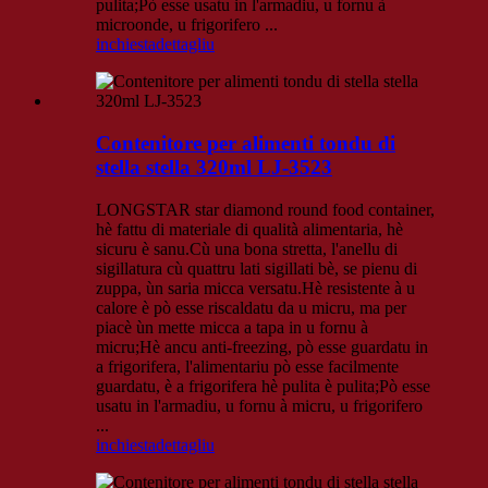
pulita;Pò esse usatu in l'armadiu, u fornu à
microonde, u frigorifero ...
inchiesta
dettagliu
Contenitore per alimenti tondu di
stella stella 320ml LJ-3523
LONGSTAR star diamond round food container,
hè fattu di materiale di qualità alimentaria, hè
sicuru è sanu.Cù una bona stretta, l'anellu di
sigillatura cù quattru lati sigillati bè, se pienu di
zuppa, ùn saria micca versatu.Hè resistente à u
calore è pò esse riscaldatu da u micru, ma per
piacè ùn mette micca a tapa in u fornu à
micru;Hè ancu anti-freezing, pò esse guardatu in
a frigorifera, l'alimentariu pò esse facilmente
guardatu, è a frigorifera hè pulita è pulita;Pò esse
usatu in l'armadiu, u fornu à micru, u frigorifero
...
inchiesta
dettagliu