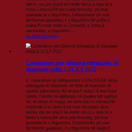
micru, ma per piacè ùn mette micca a tapa in u
fornu à micru;Hè ancu anti-freezing, pò esse
guardatu in a frigorifera, l'alimentariu pò esse
facilmente guardatu, è a frigorifera hè pulita è
pulita;Pò esse usatu in l'armadiu, u fornu à
microonde, u frigorifero ...
inchiesta
dettagliu
Contenitore per alimenti rettangulu di
diamante stella 2.1L LJ-3522
U contenitore di l'alimentariu LONGSTAR stella
rettangulu di diamante, hè fattu di materiale di
qualità alimentaria, hè sicuru è sanu.Cù una bona
stretta, l'anellu di sigillatura cù quattru lati sigillati
bè, se pienu di zuppa, ùn saria micca versatu.Hè
resistente à u calore è pò esse riscaldatu da u
micru, ma per piacè ùn mette micca a tapa in u
fornu à micru;Hè ancu anti-freezing, pò esse
guardatu in a frigorifera, l'alimentariu pò esse
facilmente guardatu, è a frigorifera hè pulita è