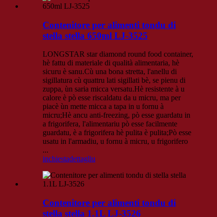
Contenitore per alimenti tondu di
stella stella 650ml LJ-3525
LONGSTAR star diamond round food container,
hè fattu di materiale di qualità alimentaria, hè
sicuru è sanu.Cù una bona stretta, l'anellu di
sigillatura cù quattru lati sigillati bè, se pienu di
zuppa, ùn saria micca versatu.Hè resistente à u
calore è pò esse riscaldatu da u micru, ma per
piacè ùn mette micca a tapa in u fornu à
micru;Hè ancu anti-freezing, pò esse guardatu in
a frigorifera, l'alimentariu pò esse facilmente
guardatu, è a frigorifera hè pulita è pulita;Pò esse
usatu in l'armadiu, u fornu à micru, u frigorifero
...
inchiesta
dettagliu
Contenitore per alimenti tondu di
stella stella 1.1L LJ-3526