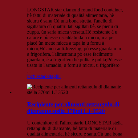
LONGSTAR star diamond round food container,
hè fattu di materiale di qualità alimentaria, hè
sicuru è sanu.Cù una bona stretta, l'anellu di
sigillatura cù quattru lati sigillati bè, se pienu di
zuppa, ùn saria micca versatu.Hè resistente à u
calore è pò esse riscaldatu da u micru, ma per
piacè ùn mette micca a tapa in u fornu à
micru;Hè ancu anti-freezing, pò esse guardatu in
a frigorifera, l'alimentariu pò esse facilmente
guardatu, è a frigorifera hè pulita è pulita;Pò esse
usatu in l'armadiu, u fornu à micru, u frigorifero
...
inchiesta
dettagliu
Recipiente per alimenti rettangulu di
diamante stella 370ml LJ-3520
U contenitore di l'alimentariu LONGSTAR stella
rettangulu di diamante, hè fattu di materiale di
qualità alimentaria, hè sicuru è sanu.Cù una bona