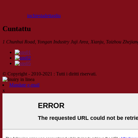
inchiesta
dettagliu
Cuntattu
1 Chunhui Road, Yongan Industry Juji Area, Xianju, Taizhou Zhejian
© Copyright - 2010-2021 : Tutti i diritti riservati.
Mandate e-mail
x