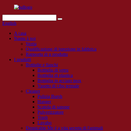
English
A casa
Nantu à noi
Storia
Qualificazione di ispezione in fabbrica
Rapportu di u produttu
I prudutti
Bottiglie e fiaschi
Bottiglia di vetru
Bottiglia di plastica
Bottiglia in acciaio inox
Vasetto di cibo termale
Cleaner
Pulizia Bursh
Hanger
Scatola di sapone
Pulverizzatore
Trash
Lavabo
Despicable Me è a vita secreta di l'animali