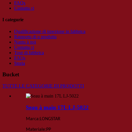
FAQs
Cuntatta ci
I categurie
Qualificazione di ispezione in fabbrica
Rapportu di u produttu
Nantu à noi
Cuntatta ci
Tour di fabbrica
FAQs
Storia
Bucket
TUTTE LE CATEGORIE DI PRODOTTI
Seau à main 17L LJ-5022
:
Marca
LONGSTAR
:
Materiale
PP