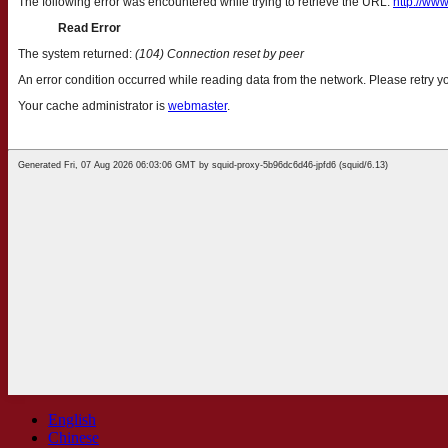
English
Chinese