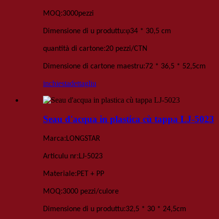
:
MOQ
3000
pezzi
:
φ
Dimensione di u produttu
34 * 30,5 cm
:
quantità di cartone
20 pezzi
/
CTN
:
Dimensione di cartone maestru
72 * 36,5 * 52,5
cm
inchiesta
dettagliu
Seau d'acqua in plastica cù tappa LJ-5023
:
Marca
LONGSTAR
:
Articulu nr
LJ-5023
:
Materiale
PET + PP
:
MOQ
3000 pezzi
/culore
:
Dimensione di u produttu
32,5 * 30 * 24,5
cm