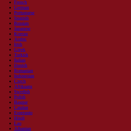
French
German
Portuguese
Spanish
Russian
Japanese
Korean
Arabic
Irish
Greek
Turkish
Italian
Danish
Romanian
Indonesian
Czech
Afrikaans
Swedish
Polish
Basque
Catalan
Esperanto
Hindi
Lao
Albanian