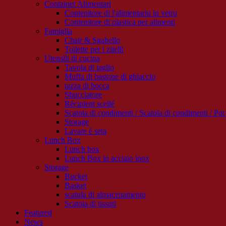
Container Alimentari
Contenitore di l'alimentariu in vetru
Contenitore di plastica per alimenti
Famiglia
Chair & Sgabello
Toilette per i zitelli
Utensili di cucina
Tavola di taglio
Muffa di bastone di ghiaccio
tazza di bocca
Sbucciatore
Récipient scellé
Scatola di condimenti / Scatola di condimenti / Pot 
Storage
Lavare è seta
Lunch Box
Lunch box
Lunch Box in acciaio inox
Storage
Bucket
Basket
scatula di almacenamento
Scatola di tissuti
Featured
News