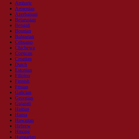
Amharic
Armenian
Azerbaijani
Belarusian
Bengali
Bosnian
Bulgarian
Cebuano
Chichewa
Corsican
Croatian
Dutch
Estonian
Filipino
Finnish
Frisian
Galician
Georgian
Gujarati
Haitian
Hausa
Hawaiian
Hebrew
Hmong
Hungarian