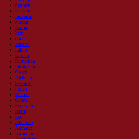
Spanish
Russian
Japanese
Korean
Arabic
Irish
Greek
Turkish
Italian
Danish
Romanian
Indonesian
Czech
Afrikaans
Swedish
Polish
Basque
Catalan
Esperanto
Hindi
Lao
Albanian
Amharic
Armenian