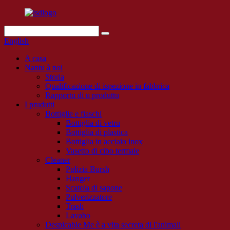
English
A casa
Nantu à noi
Storia
Qualificazione di ispezione in fabbrica
Rapportu di u produttu
I prudutti
Bottiglie e fiaschi
Bottiglia di vetru
Bottiglia di plastica
Bottiglia in acciaio inox
Vasetto di cibo termale
Cleaner
Pulizia Bursh
Hanger
Scatola di sapone
Pulverizzatore
Trash
Lavabo
Despicable Me è a vita secreta di l'animali