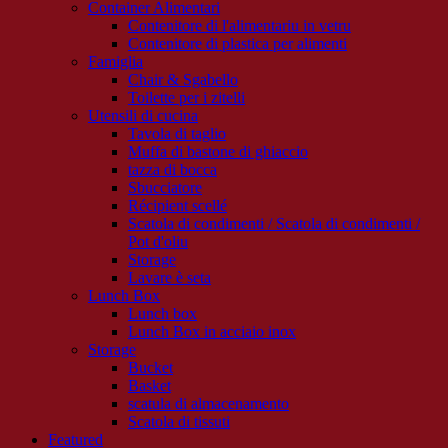
Container Alimentari
Contenitore di l'alimentariu in vetru
Contenitore di plastica per alimenti
Famiglia
Chair & Sgabello
Toilette per i zitelli
Utensili di cucina
Tavola di taglio
Muffa di bastone di ghiaccio
tazza di bocca
Sbucciatore
Récipient scellé
Scatola di condimenti / Scatola di condimenti /
Pot d'oliu
Storage
Lavare è seta
Lunch Box
Lunch box
Lunch Box in acciaio inox
Storage
Bucket
Basket
scatula di almacenamento
Scatola di tissuti
Featured