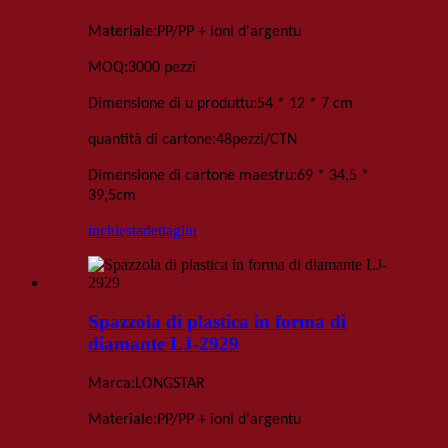
:
Materiale
PP/PP + ioni d'argentu
:
MOQ
3000 pezzi
:
Dimensione di u produttu
54 * 12 * 7 cm
:
quantità di cartone
48
pezzi
/
CTN
:
Dimensione di cartone maestru
69 * 34,5 *
39,5
cm
inchiesta
dettagliu
Spazzola di plastica in forma di
diamante LJ-2929
:
Marca
LONGSTAR
:
Materiale
PP/PP + ioni d'argentu