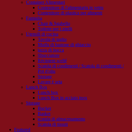
Container Alimentari
Contenitore di l'alimentariu in vetru
Contenitore di plastica per alimenti
Famiglia
Chair & Sgabello
Toilette per i zitelli
Utensili di cucina
Tavola di taglio
Muffa di bastone di ghiaccio
tazza di bocca
Sbucciatore
Récipient scellé
Scatola di condimenti / Scatola di condimenti /
Pot d'oliu
Storage
Lavare è seta
Lunch Box
Lunch box
Lunch Box in acciaio inox
Storage
Bucket
Basket
scatula di almacenamento
Scatola di tissuti
Featured