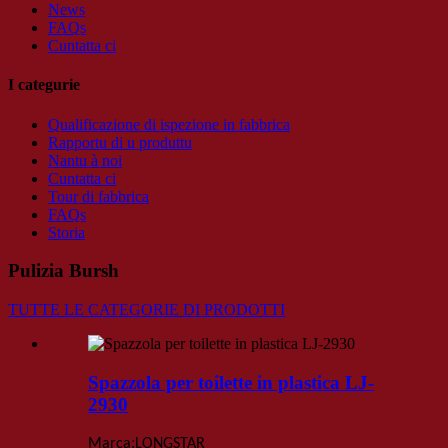
News
FAQs
Cuntatta ci
I categurie
Qualificazione di ispezione in fabbrica
Rapportu di u produttu
Nantu à noi
Cuntatta ci
Tour di fabbrica
FAQs
Storia
Pulizia Bursh
TUTTE LE CATEGORIE DI PRODOTTI
Spazzola per toilette in plastica LJ-
2930
:
Marca
LONGSTAR