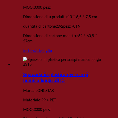
:
MOQ
3000 pezzi
:
Dimensione di u produttu
13 * 6,5 * 7,5 cm
:
quantità di cartone
192
pezzi
/
CTN
:
Dimensione di cartone maestru
62 * 60,5 *
57
cm
inchiesta
dettagliu
Spazzola in plastica per scarpi
manicu longu 2915
:
Marca
LONGSTAR
:
Materiale
PP + PET
:
MOQ
3000 pezzi