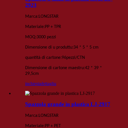
2923
:
Marca
LONGSTAR
:
Materiale
PP + TPR
:
MOQ
3000 pezzi
:
Dimensione di u produttu
34 * 5 * 5 cm
:
quantità di cartone
96
pezzi
/
CTN
:
Dimensione di cartone maestru
42 * 39 *
29,5
cm
inchiesta
dettagliu
Spazzola grande in plastica LJ-2917
:
Marca
LONGSTAR
:
Materiale
PP + PET