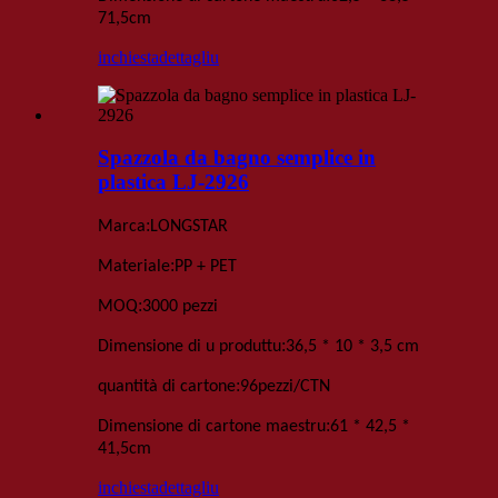
71,5
cm
inchiesta
dettagliu
Spazzola da bagno semplice in
plastica LJ-2926
:
Marca
LONGSTAR
:
Materiale
PP + PET
:
MOQ
3000 pezzi
:
Dimensione di u produttu
36,5 * 10 * 3,5 cm
:
quantità di cartone
96
pezzi
/
CTN
:
Dimensione di cartone maestru
61 * 42,5 *
41,5
cm
inchiesta
dettagliu