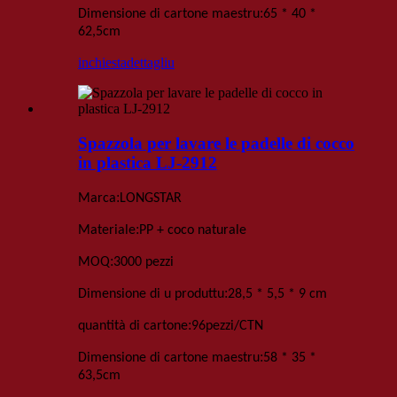
:
Dimensione di cartone maestru
65 * 40 *
62,5
cm
inchiesta
dettagliu
Spazzola per lavare le padelle di cocco
in plastica LJ-2912
:
Marca
LONGSTAR
:
Materiale
PP + coco naturale
:
MOQ
3000 pezzi
:
Dimensione di u produttu
28,5 * 5,5 * 9 cm
:
quantità di cartone
96
pezzi
/
CTN
:
Dimensione di cartone maestru
58 * 35 *
63,5
cm