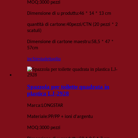
:
MOQ
3000 pezzi
:
Dimensione di u produttu
46 * 14 * 13 cm
:
quantità di cartone
40
pezzi
/
CTN
(20 pezzi * 2
scatuli)
:
Dimensione di cartone maestru
58,5 * 47 *
57
cm
inchiesta
dettagliu
Spazzola per toilette quadrata in
plastica LJ-2928
:
Marca
LONGSTAR
:
Materiale
PP/PP + ioni d'argentu
:
MOQ
3000 pezzi