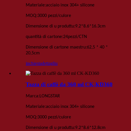
:
Materiale
acciaio inox 304+ silicone
:
MOQ
3000 pezzi
/culore
:
Dimensione di u produttu
9
.
2*8
.
6*16
.
3
cm
:
quantità di cartone
24
pezzi
/
CTN
:
Dimensione di cartone maestru
62,5 * 40 *
20,5
cm
inchiesta
dettagliu
Tazza di caffè da 360 ml CK-KD360
:
Marca
LONGSTAR
:
Materiale
acciaio inox 304+ silicone
:
MOQ
3000 pezzi
/culore
:
Dimensione di u produttu
9
.
2*8
.
6*12
.
8
cm