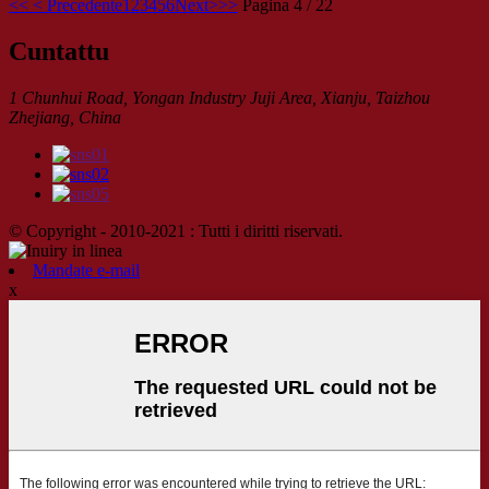
<<
< Precedente
1
2
3
4
5
6
Next>
>>
Pagina 4 / 22
Cuntattu
1 Chunhui Road, Yongan Industry Juji Area, Xianju, Taizhou
Zhejiang, China
© Copyright - 2010-2021 : Tutti i diritti riservati.
Mandate e-mail
x