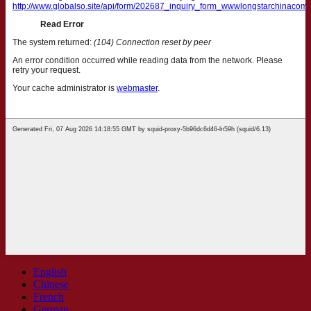
English
Chinese
French
German