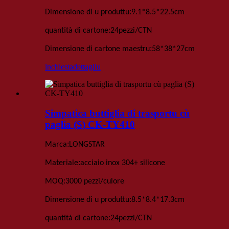
:
Dimensione di u produttu
9
.
1*8
.
5*22
.
5
cm
:
quantità di cartone
24
pezzi
/
CTN
:
Dimensione di cartone maestru
58*38*27
cm
inchiesta
dettagliu
Simpatica buttiglia di trasportu cù
paglia (S) CK-TY410
:
Marca
LONGSTAR
:
Materiale
acciaio inox 304+ silicone
:
MOQ
3000 pezzi
/culore
:
Dimensione di u produttu
8
.
5*8
.
4*17
.
3
cm
:
quantità di cartone
24
pezzi
/
CTN