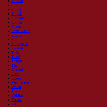
Serbian
Sesotho
Sinhala
Slovak
Slovenian
Somali
Samoan
Scots Gaelic
Shona
Sindhi
Sundanese
Swahili
Tajik
Tamil
Telugu
Thai
Ukrainian
Urdu
Uzbek
Vietnamese
Welsh
Xhosa
Yiddish
Yoruba
Zulu