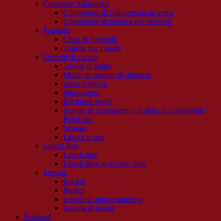
Container Alimentari
Contenitore di l'alimentariu in vetru
Contenitore di plastica per alimenti
Famiglia
Chair & Sgabello
Toilette per i zitelli
Utensili di cucina
Tavola di taglio
Muffa di bastone di ghiaccio
tazza di bocca
Sbucciatore
Récipient scellé
Scatola di condimenti / Scatola di condimenti /
Pot d'oliu
Storage
Lavare è seta
Lunch Box
Lunch box
Lunch Box in acciaio inox
Storage
Bucket
Basket
scatula di almacenamento
Scatola di tissuti
Featured