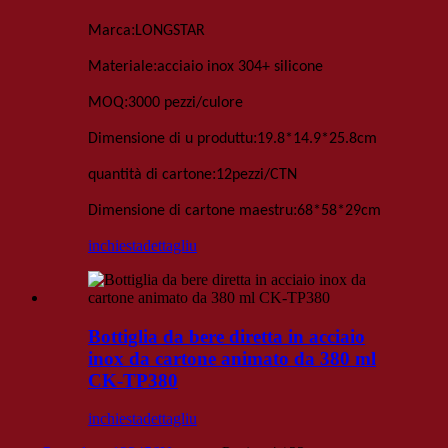
:
Marca
LONGSTAR
:
Materiale
acciaio inox 304+ silicone
:
MOQ
3000 pezzi
/culore
:
Dimensione di u produttu
19
.
8*14
.
9*25
.
8
cm
:
quantità di cartone
12
pezzi
/
CTN
:
Dimensione di cartone maestru
68*58*29
cm
inchiesta
dettagliu
Bottiglia da bere diretta in acciaio
inox da cartone animato da 380 ml
CK-TP380
inchiesta
dettagliu