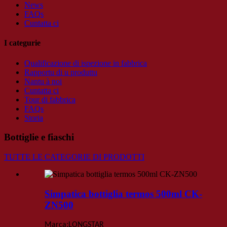
News
FAQs
Cuntatta ci
I categurie
Qualificazione di ispezione in fabbrica
Rapportu di u produttu
Nantu à noi
Cuntatta ci
Tour di fabbrica
FAQs
Storia
Bottiglie e fiaschi
TUTTE LE CATEGORIE DI PRODOTTI
Simpatica bottiglia termos 500ml CK-
ZN500
:
Marca
LONGSTAR