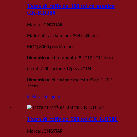
Tazza di caffè da 380 ml cù manicu
CK-KD380
:
Marca
LONGSTAR
:
Materiale
acciaio inox 304+ silicone
:
MOQ
3000 pezzi
/culore
:
Dimensione di u produttu
9
.
2*12
.
5*11
.
8
cm
:
quantità di cartone
12
pezzi
/
CTN
:
Dimensione di cartone maestru
39,5 * 39 *
15
cm
inchiesta
dettagliu
Tazza di caffè da 500 ml CK-KD500
:
Marca
LONGSTAR