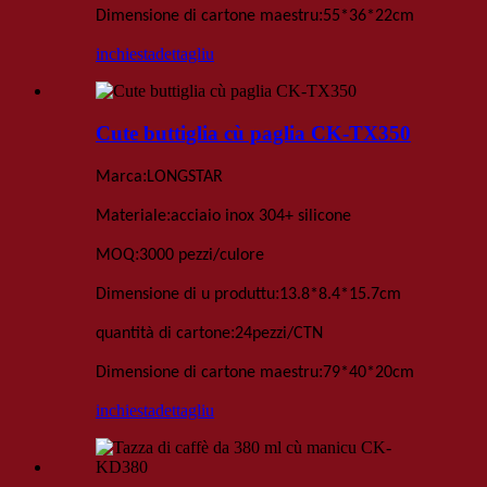
:
Dimensione di cartone maestru
55*36*22
cm
inchiesta
dettagliu
Cute buttiglia cù paglia CK-TX350
:
Marca
LONGSTAR
:
Materiale
acciaio inox 304+ silicone
:
MOQ
3000 pezzi
/culore
:
Dimensione di u produttu
13
.
8*8
.
4*15
.
7
cm
:
quantità di cartone
24
pezzi
/
CTN
:
Dimensione di cartone maestru
79*40*20
cm
inchiesta
dettagliu