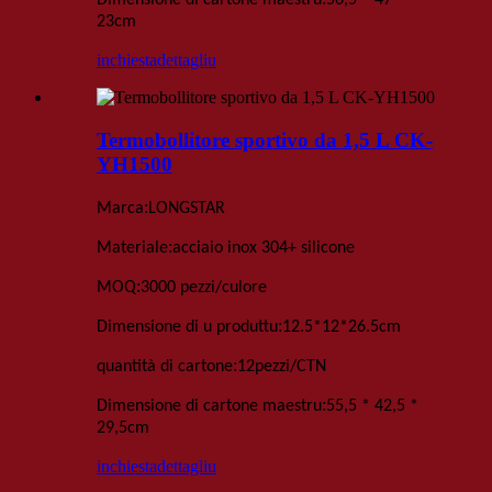
Dimensione di cartone maestru
56,5 * 47 *
23
cm
inchiesta
dettagliu
Termobollitore sportivo da 1,5 L CK-
YH1500
:
Marca
LONGSTAR
:
Materiale
acciaio inox 304+ silicone
:
MOQ
3000 pezzi
/culore
:
Dimensione di u produttu
12
.
5*12*26
.
5
cm
:
quantità di cartone
12
pezzi
/
CTN
:
Dimensione di cartone maestru
55,5 * 42,5 *
29,5
cm
inchiesta
dettagliu