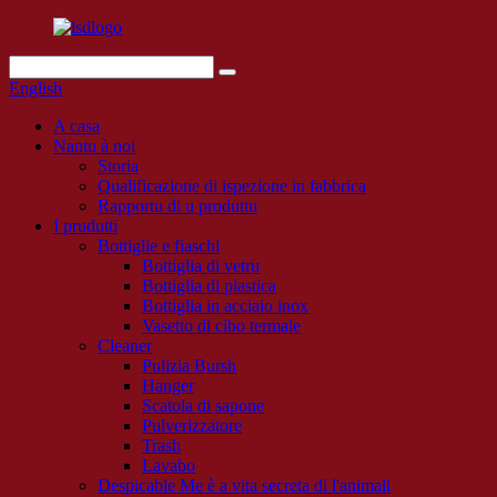
English
A casa
Nantu à noi
Storia
Qualificazione di ispezione in fabbrica
Rapportu di u produttu
I prudutti
Bottiglie e fiaschi
Bottiglia di vetru
Bottiglia di plastica
Bottiglia in acciaio inox
Vasetto di cibo termale
Cleaner
Pulizia Bursh
Hanger
Scatola di sapone
Pulverizzatore
Trash
Lavabo
Despicable Me è a vita secreta di l'animali