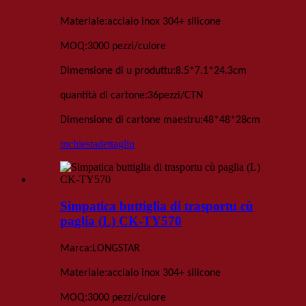
:
Materiale
acciaio inox 304+ silicone
:
MOQ
3000 pezzi
/culore
:
Dimensione di u produttu
8
.
5*7
.
1*24
.
3
cm
:
quantità di cartone
36
pezzi
/
CTN
:
Dimensione di cartone maestru
48*48*28
cm
inchiesta
dettagliu
Simpatica buttiglia di trasportu cù
paglia (L) CK-TY570
:
Marca
LONGSTAR
:
Materiale
acciaio inox 304+ silicone
:
MOQ
3000 pezzi
/culore