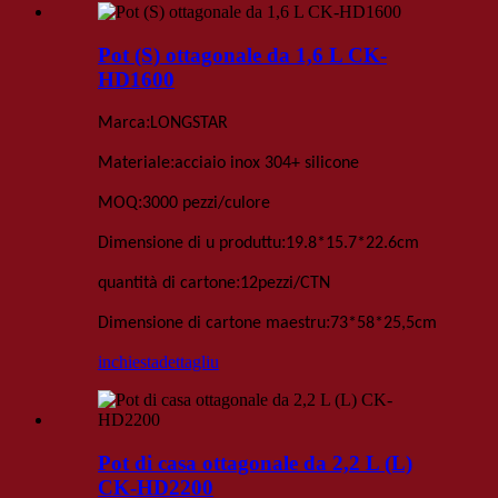
Pot (S) ottagonale da 1,6 L CK-
HD1600
:
Marca
LONGSTAR
:
Materiale
acciaio inox 304+ silicone
:
MOQ
3000 pezzi
/culore
:
Dimensione di u produttu
19
.
8*15
.
7*22
.
6
cm
:
quantità di cartone
12
pezzi
/
CTN
:
Dimensione di cartone maestru
73*58*25,5
cm
inchiesta
dettagliu
Pot di casa ottagonale da 2,2 L (L)
CK-HD2200