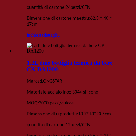
:
quantità di cartone
24
pezzi
/
CTN
:
Dimensione di cartone maestru
62,5 * 40 *
17
cm
inchiesta
dettagliu
1.2L duie bottiglia termica da bere
CK-DA1200
:
Marca
LONGSTAR
:
Materiale
acciaio inox 304+ silicone
:
MOQ
3000 pezzi
/culore
:
Dimensione di u produttu
13
.
7*13*20
.
5
cm
:
quantità di cartone
12
pezzi
/
CTN
: