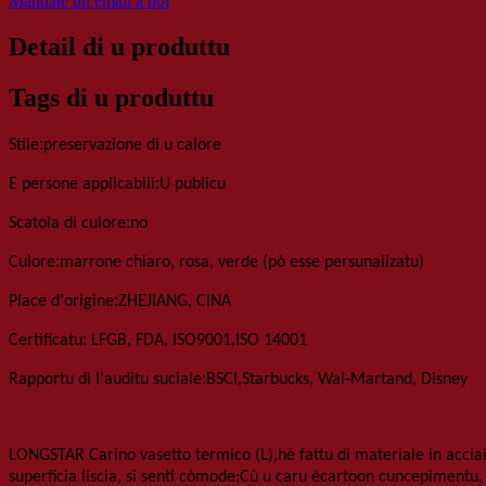
Mandate un email à noi
Detail di u produttu
Tags di u produttu
:
Stile
preservazione di u calore
:
E persone applicabili
U publicu
:
Scatola di culore
no
:
Culore
marrone chiaro, rosa, verde (pò esse persunalizatu)
:
P
lace d'origine
ZHEJIANG, CINA
:
,
Certificatu
LFGB, FDA, ISO9001
ISO 14001
:
,
Rapportu di l'auditu suciale
BSCI
Starbucks, Wal-Martand, Disney
LONGSTAR
Carino vasetto termico (L),
hè fattu di materiale in acci
superficia liscia, si senti còmode;Cù u caru è
cartoon
cuncepimentu, 