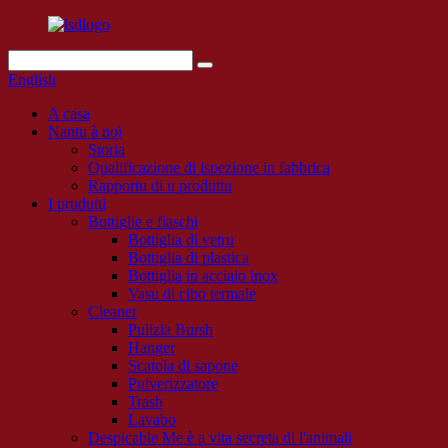
English
A casa
Nantu à noi
Storia
Qualificazione di ispezione in fabbrica
Rapportu di u produttu
I prudutti
Bottiglie e fiaschi
Bottiglia di vetru
Bottiglia di plastica
Bottiglia in acciaio inox
Vasu di cibo termale
Cleaner
Pulizia Bursh
Hanger
Scatola di sapone
Pulverizzatore
Trash
Lavabo
Despicable Me è a vita secreta di l'animali