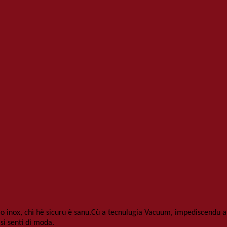
aio inox, chì hè sicuru è sanu.Cù a tecnulugia Vacuum, impediscendu 
si senti di moda.