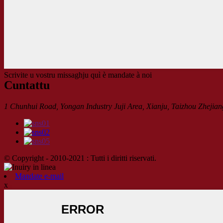
Scrivite u vostru missaghju quì è mandate à noi
Cuntattu
1 Chunhui Road, Yongan Industry Juji Area, Xianju, Taizhou Zhejian
© Copyright - 2010-2021 : Tutti i diritti riservati.
Mandate e-mail
x