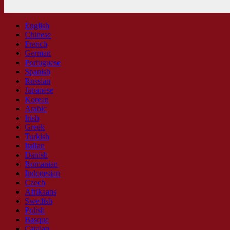
English
Chinese
French
German
Portuguese
Spanish
Russian
Japanese
Korean
Arabic
Irish
Greek
Turkish
Italian
Danish
Romanian
Indonesian
Czech
Afrikaans
Swedish
Polish
Basque
Catalan