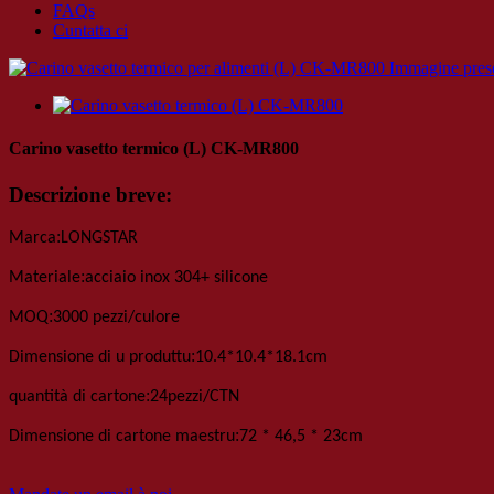
FAQs
Cuntatta ci
Carino vasetto termico (L) CK-MR800
Descrizione breve:
:
Marca
LONGSTAR
:
Materiale
acciaio inox 304+ silicone
:
MOQ
3000 pezzi
/culore
:
Dimensione di u produttu
10
.
4*10
.
4*18
.
1
cm
:
quantità di cartone
24
pezzi
/
CTN
:
Dimensione di cartone maestru
72 * 46,5 * 23
cm