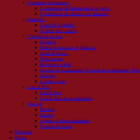
Container Alimentari
Contenitore di l'alimentariu in vetru
Contenitore di plastica per alimenti
Famiglia
Chair & Sgabello
Toilette per i zitelli
Utensili di cucina
Tagliere
Muffa di bastone di ghiaccio
tazza di bocca
Sbucciatore
Récipient scellé
Scatola di condimenti / Scatola di condimenti / Pot 
Storage
Lavare è seta
Lunch Box
Lunch box
Lunch Box in acciaio inox
Storage
Bucket
Basket
scatula di almacenamento
Scatola di tissuti
Featured
News