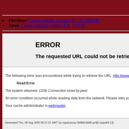
Previous:
Carino vasetto termico (S) CK-MR600
Next:
Carina bottiglia termica CK-TZ570