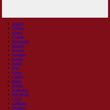
English
Chinese
French
German
Portuguese
Spanish
Russian
Japanese
Korean
Arabic
Irish
Greek
Turkish
Italian
Danish
Romanian
Indonesian
Czech
Afrikaans
Swedish