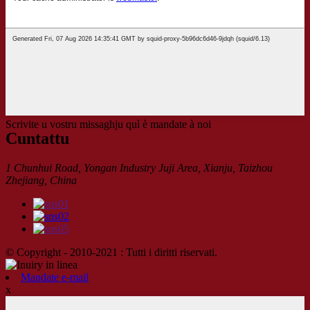
Scrivite u vostru missaghju quì è mandate à noi
Cuntattu
1 Chunhui Road, Yongan Industry Juji Area, Xianju, Taizhou
Zhejiang, China
© Copyright - 2010-2021 : Tutti i diritti riservati.
Mandate e-mail
x