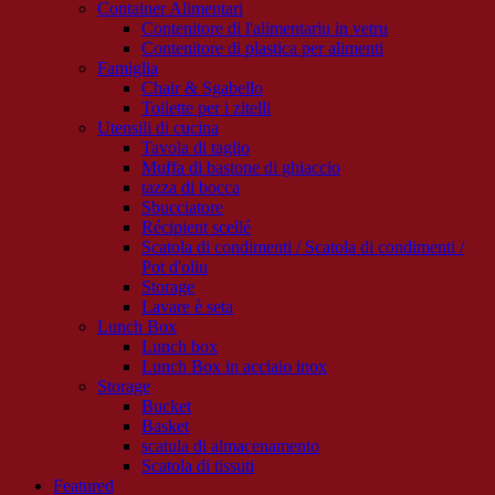
Container Alimentari
Contenitore di l'alimentariu in vetru
Contenitore di plastica per alimenti
Famiglia
Chair & Sgabello
Toilette per i zitelli
Utensili di cucina
Tavola di taglio
Muffa di bastone di ghiaccio
tazza di bocca
Sbucciatore
Récipient scellé
Scatola di condimenti / Scatola di condimenti /
Pot d'oliu
Storage
Lavare è seta
Lunch Box
Lunch box
Lunch Box in acciaio inox
Storage
Bucket
Basket
scatula di almacenamento
Scatola di tissuti
Featured