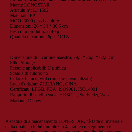
Marca: LONGSTAR
Articulu n°: LJ-1662
Materiale: PP
MOQ: 3000 pezzi / culore
Dimensioni: 26 * 34 * 30,5 cm
Pesu di u pruduttu: 2140 g
Quantità di cartone: 6pcs / CTN
Dimensione di u cartone maestru: 79,5 * 36,5 * 62,5 cm
Stile: Storage
Persone applicabili: U publicu
Scatola di culore: no
Culore: biancu, viola (pò esse persunalizatu)
Locu d'origine: ZHEJIANG, CINA
Certificatu: LFGB, FDA, ISO9001, ISO14001
Rapportu di l'auditu suciale: BSCI ，Starbucks, Wal-
Martand, Disney
A scatula di almacenamento LONGSTAR, hè fatta di materiale
d'alta qualità, chì hè durable.Cù 4 strati è cuncepimentu di
cassetti, stu almacenamentu separatu seria megliu, hè veramente