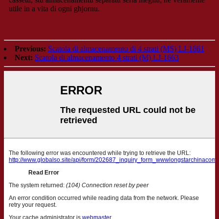
utile in a vita di ogni ghjornu.
Previous:
Scatola di almacenamento di 4 strati (MS) LJ-1661
Next:
Scatola di almacenamento 4 strati (M) LJ-1663