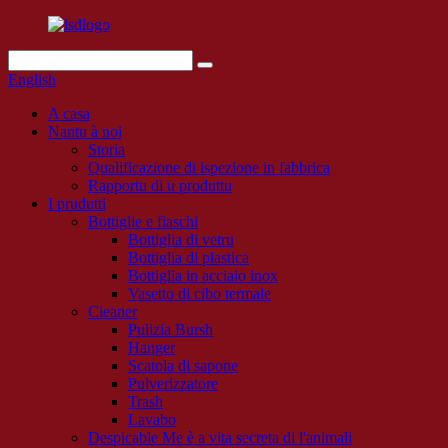
English
A casa
Nantu à noi
Storia
Qualificazione di ispezione in fabbrica
Rapportu di u produttu
I prudutti
Bottiglie e fiaschi
Bottiglia di vetru
Bottiglia di plastica
Bottiglia in acciaio inox
Vasetto di cibo termale
Cleaner
Pulizia Bursh
Hanger
Scatola di sapone
Pulverizzatore
Trash
Lavabo
Despicable Me è a vita secreta di l'animali